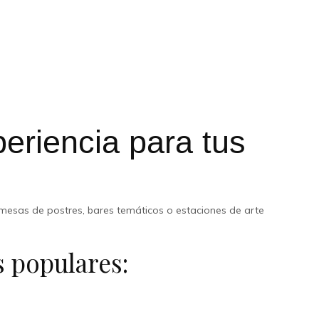
como recuerdo.
s.
eriencia para tus
 mesas de postres, bares temáticos o estaciones de arte
 populares:
gourmet).