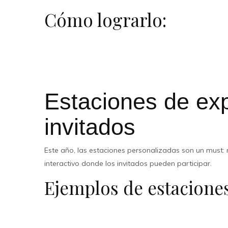
Cómo lograrlo:
Opta por mantelería y vajilla reciclada o alquilada.
Flores en macetas que tus invitados puedan llevarse 
Reduce el uso de plástico en decoraciones y embalaje
Estaciones de exp
invitados
Este año, las estaciones personalizadas son un must:
interactivo donde los invitados pueden participar.
Ejemplos de estaciones
Mesa de cocteles con mixólogos en vivo.
Estaciones de comida temática (sushi, tacos, postres 