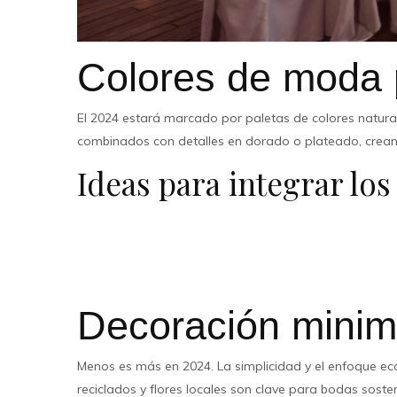
Colores de moda 
El 2024 estará marcado por paletas de colores natural
combinados con detalles en dorado o plateado, crea
Ideas para integrar los
Centros de mesa con flores y follaje en tonos neutros.
Invitaciones personalizadas con toques dorados.
Iluminación cálida que realce la decoración natural.
Decoración minima
Menos es más en 2024. La simplicidad y el enfoque eco
reciclados y flores locales son clave para bodas sosten