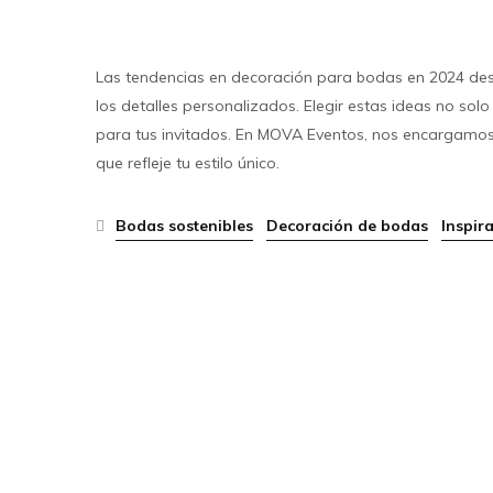
Cabinas fotográficas con fondos decorativos modern
Las tendencias en decoración para bodas en 2024 desta
los detalles personalizados. Elegir estas ideas no so
para tus invitados. En MOVA Eventos, nos encargamos 
que refleje tu estilo único.
Bodas sostenibles
/
Decoración de bodas
/
Inspir